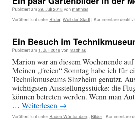
Ein paar Gartenbilder in der
Publiziert am
29. Juli 2018
von
matthias
Veröffentlicht unter
Bilder
,
Weil der Stadt
|
Kommentare deaktivi
Ein Besuch im Technikmuseu
Publiziert am
1. Juli 2018
von
matthias
Marion war an diesem Wochenende auf
Meinen „freien“ Sonntag habe ich für e
Technikmuseums Sinzheim genutzt. Aus
wichtigsten Ausstellungsstücke: die Flu
können betreten werden. Wenn man Aut
…
Weiterlesen
→
Veröffentlicht unter
Baden Württemberg
,
Bilder
|
Kommentare dea